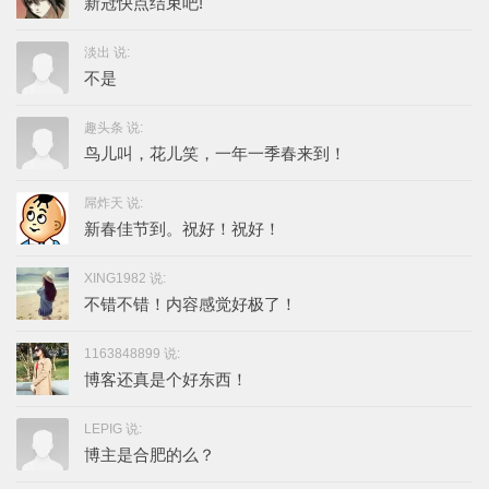
新冠快点结束吧!
淡出 说:
不是
趣头条 说:
鸟儿叫，花儿笑，一年一季春来到！
屌炸天 说:
新春佳节到。祝好！祝好！
XING1982 说:
不错不错！内容感觉好极了！
1163848899 说:
博客还真是个好东西！
LEPIG 说:
博主是合肥的么？