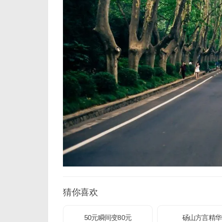
猜你喜欢
50元瞬间变80元
砀山方言精华