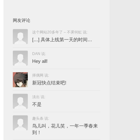
网友评论
这个网站20多年了 – 不霁何虹 说:
[…] 具体上线第一天的时间…
DAN 说:
Hey all!
择偶网 说:
新冠快点结束吧!
淡出 说:
不是
趣头条 说:
鸟儿叫，花儿笑，一年一季春来
到！