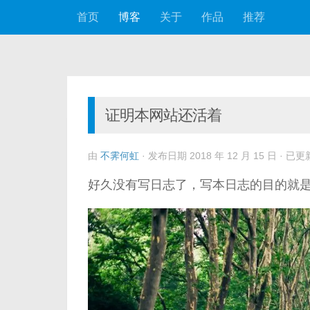
首页
博客
关于
作品
推荐
跳至内容
证明本网站还活着
由
不霁何虹
· 发布日期
2018 年 12 月 15 日
· 已更
好久没有写日志了，写本日志的目的就