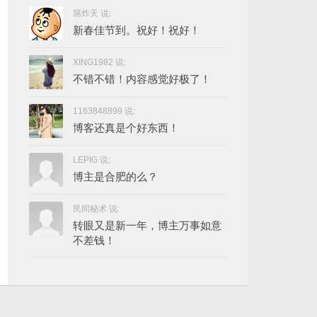
屌炸天 说:
新春佳节到。祝好！祝好！
XING1982 说:
不错不错！内容感觉好极了！
1163848899 说:
博客还真是个好东西！
LEPIG 说:
博主是合肥的么？
民间秘术 说:
转眼又是新一年，博主万事如意
不差钱！