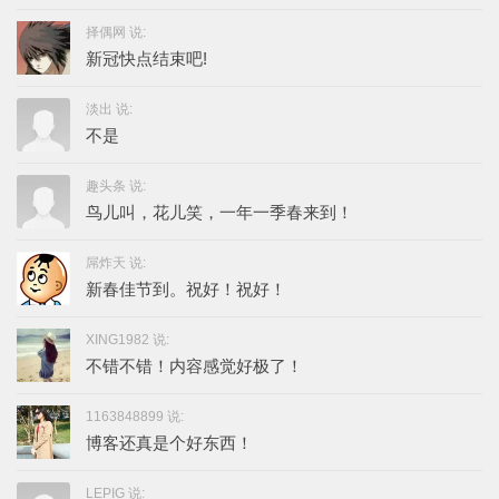
择偶网 说:
新冠快点结束吧!
淡出 说:
不是
趣头条 说:
鸟儿叫，花儿笑，一年一季春来到！
屌炸天 说:
新春佳节到。祝好！祝好！
XING1982 说:
不错不错！内容感觉好极了！
1163848899 说:
博客还真是个好东西！
LEPIG 说: