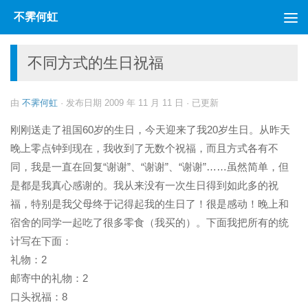
不霁何虹
跳至内容
不同方式的生日祝福
由
不霁何虹
· 发布日期
2009 年 11 月 11 日
· 已更新
刚刚送走了祖国60岁的生日，今天迎来了我20岁生日。从昨天
晚上零点钟到现在，我收到了无数个祝福，而且方式各有不
同，我是一直在回复“谢谢”、“谢谢”、“谢谢”……虽然简单，但
是都是我真心感谢的。我从来没有一次生日得到如此多的祝
福，特别是我父母终于记得起我的生日了！很是感动！晚上和
宿舍的同学一起吃了很多零食（我买的）。下面我把所有的统
计写在下面：
礼物：2
邮寄中的礼物：2
口头祝福：8