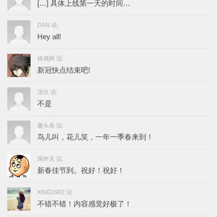
[…] 具体上线第一天的时间…
DAN 说:
Hey all!
择偶网 说:
新冠快点结束吧!
淡出 说:
不是
趣头条 说:
鸟儿叫，花儿笑，一年一季春来到！
屌炸天 说:
新春佳节到。祝好！祝好！
XING1982 说:
不错不错！内容感觉好极了！