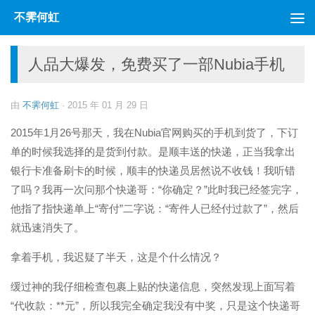
不霁何虹
跳至内容
人品大爆发，免费买了一部Nubia手机
由
不霁何虹
·
2015 年 01 月 29 日
2015年1月26号那天，我在Nubia官网购买的手机到货了，下订
单的时候我选择的是货到付款。是顺丰送的快递，正当我拿出
银行卡准备刷卡的时候，顺丰的快递员居然说不收钱！我听错
了吗？我再一次问那个快递哥：“你确定？”此时我已经签完字，
他指了指快递单上“寄付”二字说：“寄件人已经付过款了”，然后
就迅速消失了。
拿着手机，我迟疑了半天，这是个什么情况？
缓过神的我仔细检查包裹上贴的快递信息，突然发现上面写着
“代收款：**元”，所以我完全确定我没有中奖，只是这个快递哥