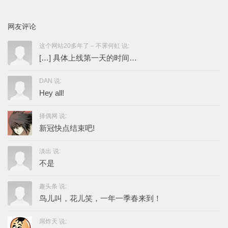
网友评论
这个网站20多年了 – 不霁何虹 说:
[…] 具体上线第一天的时间…
DAN 说:
Hey all!
择偶网 说:
新冠快点结束吧!
淡出 说:
不是
趣头条 说:
鸟儿叫，花儿笑，一年一季春来到！
屌炸天 说: