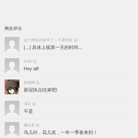
网友评论
这个网站20多年了 – 不霁何虹 说:
[…] 具体上线第一天的时间…
DAN 说:
Hey all!
择偶网 说:
新冠快点结束吧!
淡出 说:
不是
趣头条 说:
鸟儿叫，花儿笑，一年一季春来到！