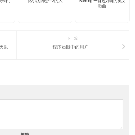
乐吓了
比小沈阳还牛X的人
Burning 一首超好听的英文
歌曲
下一篇
一天以
程序员眼中的用户
邮箱