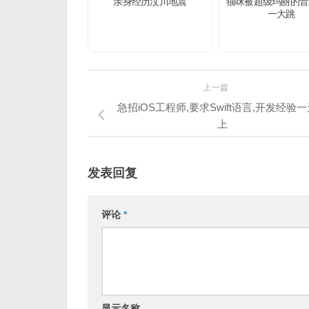
亲身经历汶川地震
猫咪被超级玛丽的音
一大跳
上一篇
急招iOS工程师,要求Swift语言,开发经验
上
发表回复
评论
*
显示名称