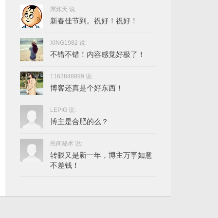
屌炸天 说:
新春佳节到。祝好！祝好！
XING1982 说:
不错不错！内容感觉好极了！
1163848899 说:
博客还真是个好东西！
LEPIG 说:
博主是合肥的么？
民间秘术 说:
转眼又是新一年，博主万事如意
不差钱！