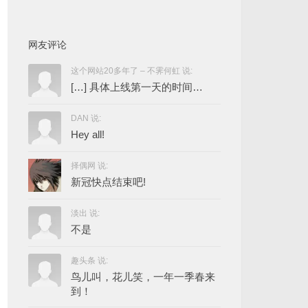
网友评论
这个网站20多年了 – 不霁何虹 说:
[…] 具体上线第一天的时间…
DAN 说:
Hey all!
择偶网 说:
新冠快点结束吧!
淡出 说:
不是
趣头条 说:
鸟儿叫，花儿笑，一年一季春来
到！