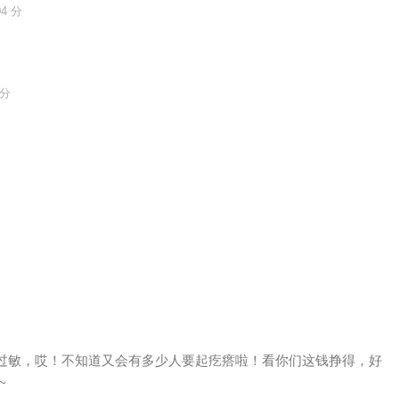
04 分
 分
过敏，哎！不知道又会有多少人要起疙瘩啦！看你们这钱挣得，好
~