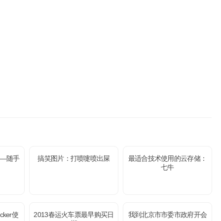
—随手
搞笑图片：打喷嚏喷出屎
最适合技术使用的云存储：
七牛
cker使
2013春运火车票最早购买日
我到北京市市委市政府开会