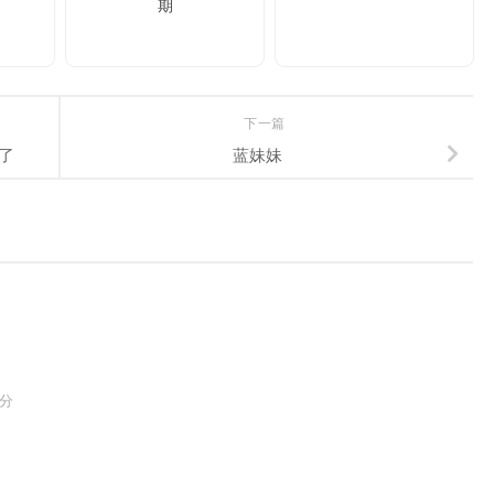
期
下一篇
了
蓝妹妹
 分