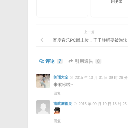
用测试
上一篇
百度音乐PC版上位，千千静听要被淘汰
评论
7
引用通告
0
笑话大全
2015 年 10 月 01 日 09 时 26 分
来瞅瞅啦~
回复
南航陈都灵
2015 年 09 月 19 日 18 时 25
回复