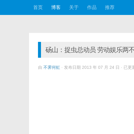
首页
博客
关于
作品
推荐
跳至内容
砀山：捉虫总动员 劳动娱乐两
由
不霁何虹
· 发布日期
2013 年 07 月 24 日
· 已更