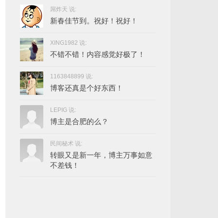
屌炸天 说:
新春佳节到。祝好！祝好！
XING1982 说:
不错不错！内容感觉好极了！
1163848899 说:
博客还真是个好东西！
LEPIG 说:
博主是合肥的么？
民间秘术 说:
转眼又是新一年，博主万事如意
不差钱！