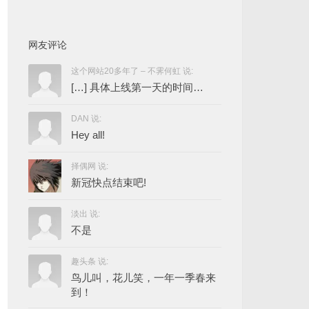
网友评论
这个网站20多年了 – 不霁何虹 说:
[…] 具体上线第一天的时间…
DAN 说:
Hey all!
择偶网 说:
新冠快点结束吧!
淡出 说:
不是
趣头条 说:
鸟儿叫，花儿笑，一年一季春来
到！