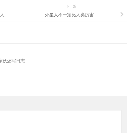
下一篇
选人
外星人不一定比人类厉害
家伙还写日志