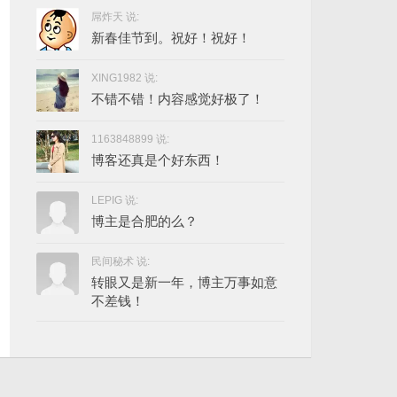
屌炸天 说:
新春佳节到。祝好！祝好！
XING1982 说:
不错不错！内容感觉好极了！
1163848899 说:
博客还真是个好东西！
LEPIG 说:
博主是合肥的么？
民间秘术 说:
转眼又是新一年，博主万事如意
不差钱！