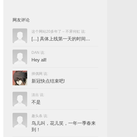
网友评论
这个网站20多年了 – 不霁何虹 说:
[…] 具体上线第一天的时间…
DAN 说:
Hey all!
择偶网 说:
新冠快点结束吧!
淡出 说:
不是
趣头条 说:
鸟儿叫，花儿笑，一年一季春来
到！