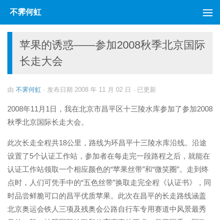
不霁何虹
跳至内容
苹果的诱惑——参加2008秋季北京国际
长走大会
由
不霁何虹
· 发布日期
2008 年 11 月 02 日
· 已更新
2008年11月1日，我在北京市昌平区十三陵水库参加了参加2008
秋季北京国际长走大会。
此次长走全程共18公里，路线为环昌平十三陵水库沿线。沿途
设置了5个认证工作站，参加者在每走完一段路程之后，就能在
认证工作站领取一个相应颜色的“苹果丝带”和“微笑圈”。走到终
点时，人们可凭手中的“五色丝带”换取走完全程《认证书》，同
时品尝鲜脆可口的昌平优质苹果。此次在昌平的长走路线涵盖
北京奥运会铁人三项及残奥会公路自行车专用赛道中风景最秀