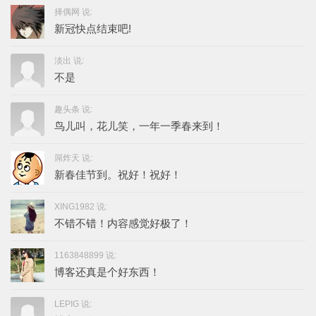
择偶网 说:
新冠快点结束吧!
淡出 说:
不是
趣头条 说:
鸟儿叫，花儿笑，一年一季春来到！
屌炸天 说:
新春佳节到。祝好！祝好！
XING1982 说:
不错不错！内容感觉好极了！
1163848899 说:
博客还真是个好东西！
LEPIG 说: