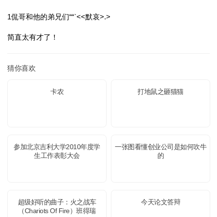
1侃哥和他的弟兄们““`<<默哀>.>
简直太有才了！
猜你喜欢
卡农
打地鼠之砸猫猫
参加北京吉利大学2010年度学
一张图看懂创业公司是如何吹牛
生工作表彰大会
的
超级好听的曲子：火之战车
今天论文答辩
（Chariots Of Fire）班得瑞