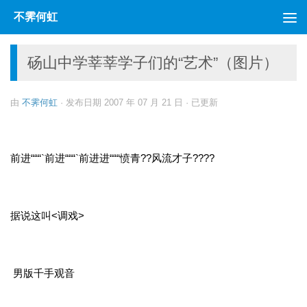
不霁何虹
跳至内容
砀山中学莘莘学子们的“艺术”（图片）
由
不霁何虹
· 发布日期
2007 年 07 月 21 日
· 已更新
前进“““`前进“““`前进进“““愤青??风流才子????
据说这叫<调戏>
男版千手观音