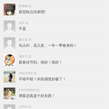
择偶网 说:
新冠快点结束吧!
淡出 说:
不是
趣头条 说:
鸟儿叫，花儿笑，一年一季春来到！
屌炸天 说:
新春佳节到。祝好！祝好！
XING1982 说:
不错不错！内容感觉好极了！
1163848899 说:
博客还真是个好东西！
LEPIG 说: