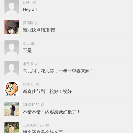
DAN 说:
Hey all!
择偶网 说:
新冠快点结束吧!
淡出 说:
不是
趣头条 说:
鸟儿叫，花儿笑，一年一季春来到！
屌炸天 说:
新春佳节到。祝好！祝好！
XING1982 说:
不错不错！内容感觉好极了！
1163848899 说:
博客还真是个好东西！