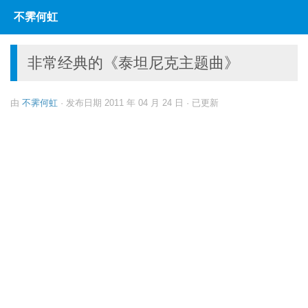
不霁何虹
跳至内容
非常经典的《泰坦尼克主题曲》
由
不霁何虹
· 发布日期
2011 年 04 月 24 日
· 已更新