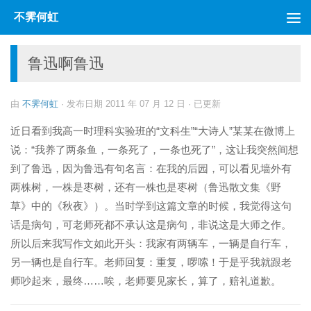
不霁何虹
跳至内容
鲁迅啊鲁迅
由
不霁何虹
· 发布日期
2011 年 07 月 12 日
· 已更新
近日看到我高一时理科实验班的“文科生”“大诗人”某某在微博上
说：“我养了两条鱼，一条死了，一条也死了”，这让我突然间想
到了鲁迅，因为鲁迅有句名言：在我的后园，可以看见墙外有
两株树，一株是枣树，还有一株也是枣树（鲁迅散文集《野
草》中的《秋夜》）。当时学到这篇文章的时候，我觉得这句
话是病句，可老师死都不承认这是病句，非说这是大师之作。
所以后来我写作文如此开头：我家有两辆车，一辆是自行车，
另一辆也是自行车。老师回复：重复，啰嗦！于是乎我就跟老
师吵起来，最终……唉，老师要见家长，算了，赔礼道歉。