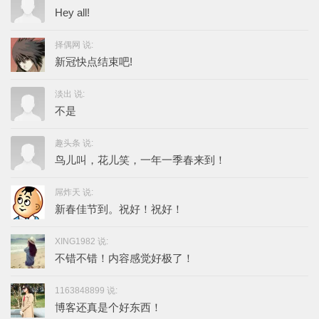
Hey all!
择偶网 说:
新冠快点结束吧!
淡出 说:
不是
趣头条 说:
鸟儿叫，花儿笑，一年一季春来到！
屌炸天 说:
新春佳节到。祝好！祝好！
XING1982 说:
不错不错！内容感觉好极了！
1163848899 说:
博客还真是个好东西！