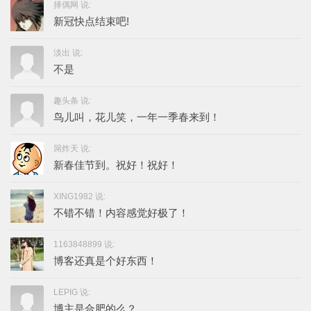
择偶网 说:
新冠快点结束吧!
淡出 说:
不是
趣头条 说:
鸟儿叫，花儿笑，一年一季春来到！
屌炸天 说:
新春佳节到。祝好！祝好！
XING1982 说:
不错不错！内容感觉好极了！
1163848899 说:
博客还真是个好东西！
LEPIG 说:
博主是合肥的么？