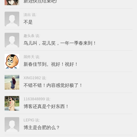
新冠快点结束吧!
淡出 说:
不是
趣头条 说:
鸟儿叫，花儿笑，一年一季春来到！
屌炸天 说:
新春佳节到。祝好！祝好！
XING1982 说:
不错不错！内容感觉好极了！
1163848899 说:
博客还真是个好东西！
LEPIG 说:
博主是合肥的么？