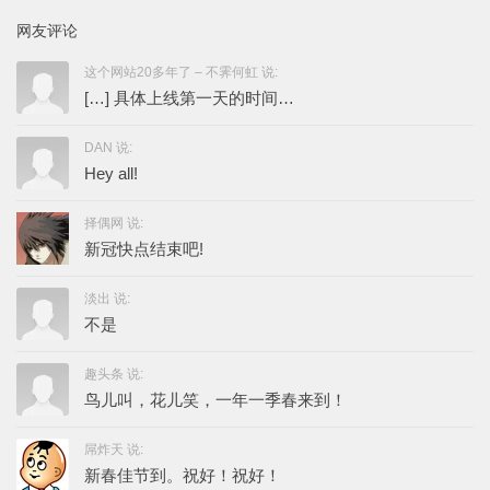
网友评论
这个网站20多年了 – 不霁何虹 说:
[…] 具体上线第一天的时间…
DAN 说:
Hey all!
择偶网 说:
新冠快点结束吧!
淡出 说:
不是
趣头条 说:
鸟儿叫，花儿笑，一年一季春来到！
屌炸天 说:
新春佳节到。祝好！祝好！