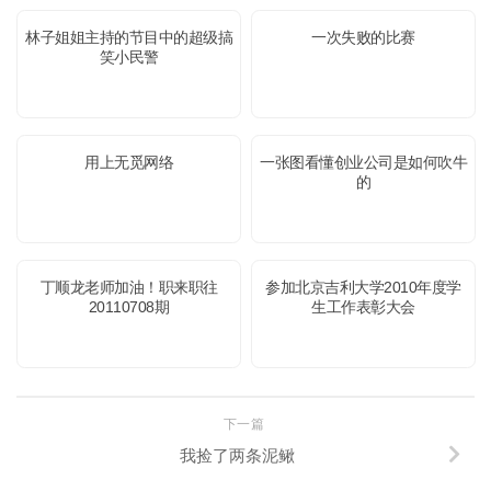
林子姐姐主持的节目中的超级搞
一次失败的比赛
笑小民警
用上无觅网络
一张图看懂创业公司是如何吹牛
的
丁顺龙老师加油！职来职往
参加北京吉利大学2010年度学
20110708期
生工作表彰大会
下一篇
我捡了两条泥鳅