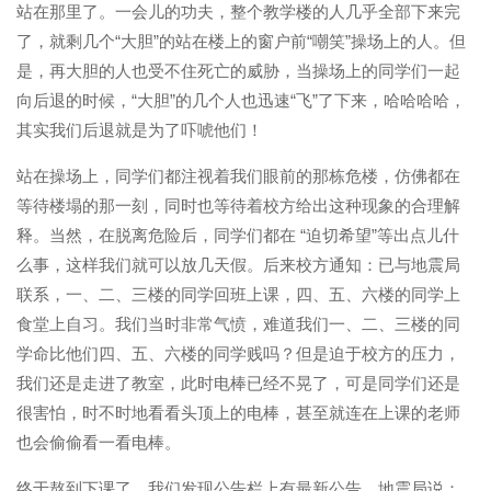
站在那里了。一会儿的功夫，整个教学楼的人几乎全部下来完
了，就剩几个“大胆”的站在楼上的窗户前“嘲笑”操场上的人。但
是，再大胆的人也受不住死亡的威胁，当操场上的同学们一起
向后退的时候，“大胆”的几个人也迅速“飞”了下来，哈哈哈哈，
其实我们后退就是为了吓唬他们！
站在操场上，同学们都注视着我们眼前的那栋危楼，仿佛都在
等待楼塌的那一刻，同时也等待着校方给出这种现象的合理解
释。当然，在脱离危险后，同学们都在 “迫切希望”等出点儿什
么事，这样我们就可以放几天假。后来校方通知：已与地震局
联系，一、二、三楼的同学回班上课，四、五、六楼的同学上
食堂上自习。我们当时非常气愤，难道我们一、二、三楼的同
学命比他们四、五、六楼的同学贱吗？但是迫于校方的压力，
我们还是走进了教室，此时电棒已经不晃了，可是同学们还是
很害怕，时不时地看看头顶上的电棒，甚至就连在上课的老师
也会偷偷看一看电棒。
终于熬到下课了，我们发现公告栏上有最新公告，地震局说：