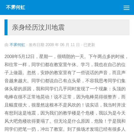
不霁何虹
跳至内容
亲身经历汶川地震
由
不霁何虹
· 发布日期
2008 年 06 月 11 日
· 已更新
2008年5月12日，星期一，很晴朗的一天。下午两点多的时候，
和往常一样，同学们都在教室里午休、学习，我也在自己的位
子上做题。忽然，安静的教室里有了一些说话的声音，而且声
音越来越大。同学们都说自己有点头晕，不容我思考同学们集
体头晕的原因，我和同学们几乎同时发现了一个现象：头顶的
电棒在很不正常地晃动！说不正常，因为电棒晃得很整齐，而
且幅度很大，很显然这根本不是风吹的！说实话，我当时并没
有想到这是地震，因为我们的教学楼是个危楼，我以为是今天
风大吧危楼吹得要塌了。但无论是什么原因，危险！于是我和
同学们把笔一扔，冲出了教室。到了操场才发现已经有很多人