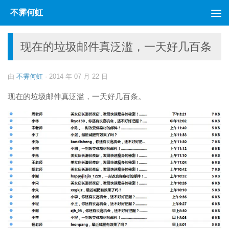
不霁何虹
跳至内容
现在的垃圾邮件真泛滥，一天好几百条
由
不霁何虹
·
2014 年 07 月 22 日
现在的垃圾邮件真泛滥，一天好几百条。