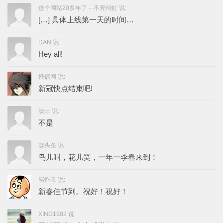
这个网站20多年了 – 不霁何虹 说:
[…] 具体上线第一天的时间…
DAN 说:
Hey all!
择偶网 说:
新冠快点结束吧!
淡出 说:
不是
趣头条 说:
鸟儿叫，花儿笑，一年一季春来到！
屌炸天 说:
新春佳节到。祝好！祝好！
XING1982 说: