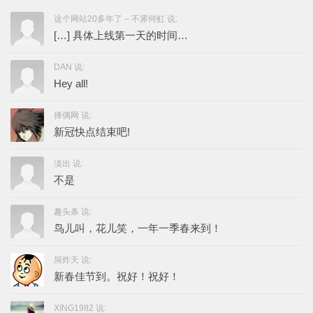
这个网站20多年了 – 不霁何虹 说:
[…] 具体上线第一天的时间…
DAN 说:
Hey all!
择偶网 说:
新冠快点结束吧!
淡出 说:
不是
趣头条 说:
鸟儿叫，花儿笑，一年一季春来到！
屌炸天 说:
新春佳节到。祝好！祝好！
XING1982 说: