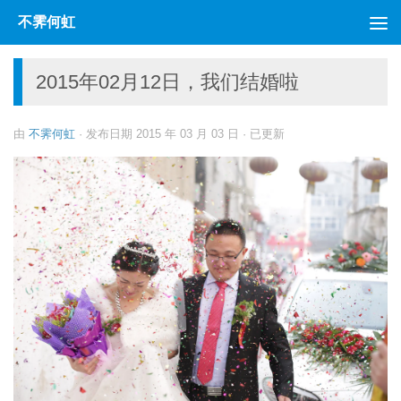
不霁何虹
跳至内容
2015年02月12日，我们结婚啦
由
不霁何虹
· 发布日期
2015 年 03 月 03 日
· 已更新