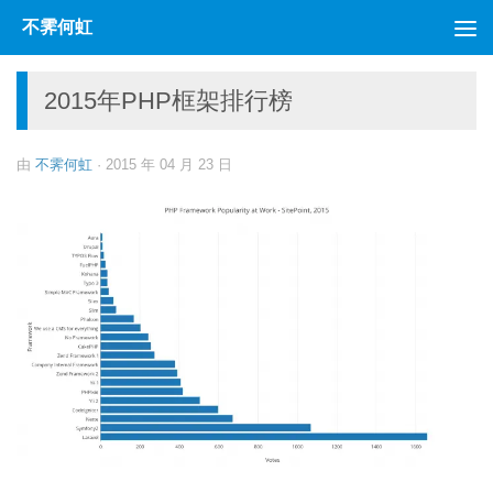
不霁何虹
跳至内容
2015年PHP框架排行榜
由
不霁何虹
·
2015 年 04 月 23 日