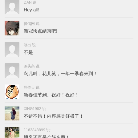
DAN 说:
Hey all!
择偶网 说:
新冠快点结束吧!
淡出 说:
不是
趣头条 说:
鸟儿叫，花儿笑，一年一季春来到！
屌炸天 说:
新春佳节到。祝好！祝好！
XING1982 说:
不错不错！内容感觉好极了！
1163848899 说:
博客还真是个好东西！