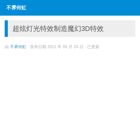
不霁何虹
跳至内容
超炫灯光特效制造魔幻3D特效
由
不霁何虹
· 发布日期
2011 年 04 月 24 日
· 已更新