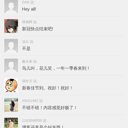
DAN 说:
Hey all!
择偶网 说:
新冠快点结束吧!
淡出 说:
不是
趣头条 说:
鸟儿叫，花儿笑，一年一季春来到！
屌炸天 说:
新春佳节到。祝好！祝好！
XING1982 说:
不错不错！内容感觉好极了！
1163848899 说:
博客还真是个好东西！