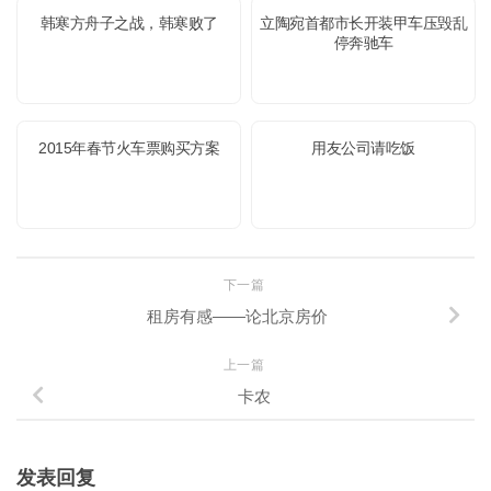
韩寒方舟子之战，韩寒败了
立陶宛首都市长开装甲车压毁乱
停奔驰车
2015年春节火车票购买方案
用友公司请吃饭
下一篇
租房有感——论北京房价
上一篇
卡农
发表回复