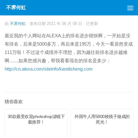
不霁何虹
跳至内容
由
不霁何虹
· 发布日期
2011 年 06 月 08 日
· 已更新
最近我的个人网站在ALEXA上的排名进步很快啊，一开始是没
有排名，后来是5000多万，再后来是195万，今天一看居然变成
111万啦！不过这个成绩并不理想，因为越往前排名进步越难
啊……如果您感兴趣，帮我看看现在的排名是多少：
http://cn.alexa.com/siteinfo/kandisheng.com
猜你喜欢
30款最受欢迎photoshop滤镜下
外国牛人用5800枚镜子做成的
载推荐！
死光！