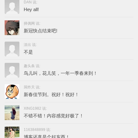
DAN 说:
Hey all!
择偶网 说:
新冠快点结束吧!
淡出 说:
不是
趣头条 说:
鸟儿叫，花儿笑，一年一季春来到！
屌炸天 说:
新春佳节到。祝好！祝好！
XING1982 说:
不错不错！内容感觉好极了！
1163848899 说:
博客还真是个好东西！