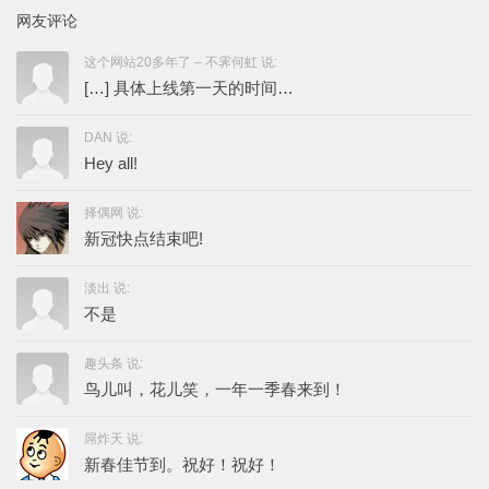
网友评论
这个网站20多年了 – 不霁何虹 说:
[…] 具体上线第一天的时间…
DAN 说:
Hey all!
择偶网 说:
新冠快点结束吧!
淡出 说:
不是
趣头条 说:
鸟儿叫，花儿笑，一年一季春来到！
屌炸天 说:
新春佳节到。祝好！祝好！