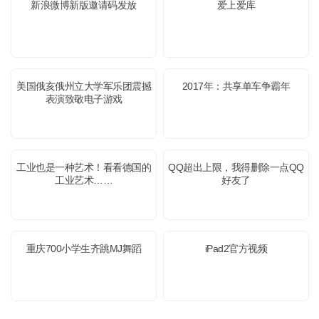
新浪微博新版邀请码发放
爱上爱库
美国俄亥俄州立大学军乐团震撼
2017年：共享单车争霸年
表演致敬电子游戏
工业也是一种艺术！看看德国的
QQ超出上限，我得删除一点QQ
工业艺术……
好友了
重庆700小学生齐跳MJ舞蹈
iPad2官方视频