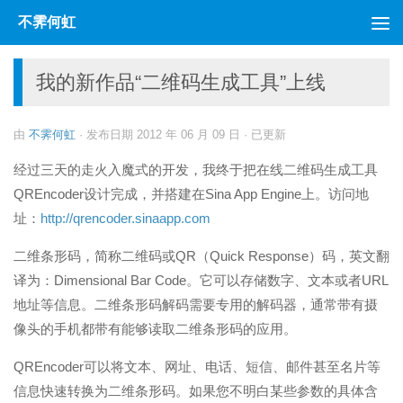
不霁何虹
跳至内容
我的新作品“二维码生成工具”上线
由
不霁何虹
· 发布日期
2012 年 06 月 09 日
· 已更新
经过三天的走火入魔式的开发，我终于把在线二维码生成工具
QREncoder设计完成，并搭建在Sina App Engine上。访问地
址：
http://qrencoder.sinaapp.com
二维条形码，简称二维码或QR（Quick Response）码，英文翻
译为：Dimensional Bar Code。它可以存储数字、文本或者URL
地址等信息。二维条形码解码需要专用的解码器，通常带有摄
像头的手机都带有能够读取二维条形码的应用。
QREncoder可以将文本、网址、电话、短信、邮件甚至名片等
信息快速转换为二维条形码。如果您不明白某些参数的具体含