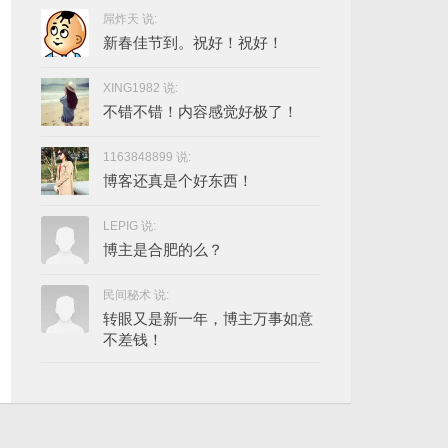
屌炸天 说:
新春佳节到。祝好！祝好！
XING1982 说:
不错不错！内容感觉好极了！
1163848899 说:
博客还真是个好东西！
LEPIG 说:
博主是合肥的么？
民间秘术 说:
转眼又是新一年，博主万事如意
不差钱！