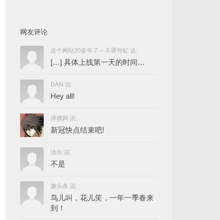
网友评论
这个网站20多年了 – 不霁何虹 说:
[…] 具体上线第一天的时间…
DAN 说:
Hey all!
择偶网 说:
新冠快点结束吧!
淡出 说:
不是
趣头条 说:
鸟儿叫，花儿笑，一年一季春来
到！