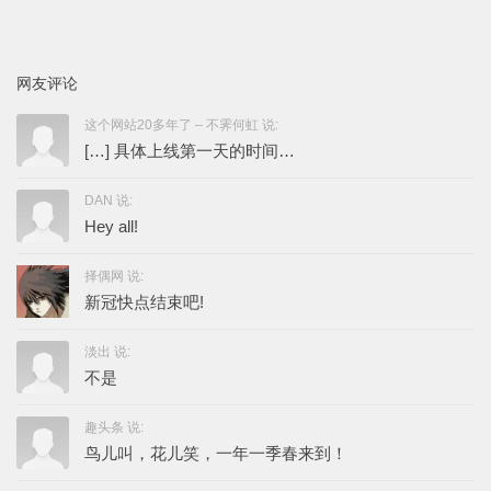
网友评论
这个网站20多年了 – 不霁何虹 说:
[…] 具体上线第一天的时间…
DAN 说:
Hey all!
择偶网 说:
新冠快点结束吧!
淡出 说:
不是
趣头条 说:
鸟儿叫，花儿笑，一年一季春来到！