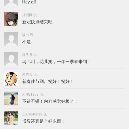
Hey all!
择偶网 说:
新冠快点结束吧!
淡出 说:
不是
趣头条 说:
鸟儿叫，花儿笑，一年一季春来到！
屌炸天 说:
新春佳节到。祝好！祝好！
XING1982 说:
不错不错！内容感觉好极了！
1163848899 说:
博客还真是个好东西！