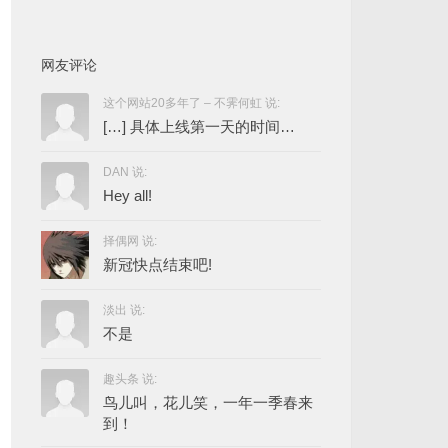
网友评论
这个网站20多年了 – 不霁何虹 说:
[…] 具体上线第一天的时间…
DAN 说:
Hey all!
择偶网 说:
新冠快点结束吧!
淡出 说:
不是
趣头条 说:
鸟儿叫，花儿笑，一年一季春来
到！