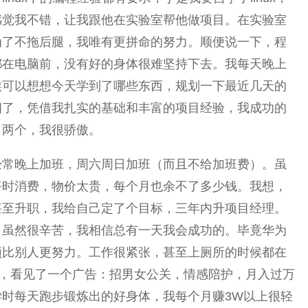
感觉我不错，让我跟他在实验室帮他做项目。在实验室
为了不拖后腿，我唯有更拼命的努力。顺便说一下，程
都在电脑前，没有好的身体很难坚持下去。我每天晚上
候可以想想今天学到了哪些东西，规划一下最近几天的
四了，凭借我扎实的基础和丰富的项目经验，我成功的
了两个，我很骄傲。
经常晚上加班，周六周日加班（而且不给加班费）。虽
平时消费，物价太贵，每个月也余不了多少钱。我想，
甚至升职，我给自己定了个目标，三年内升项目经理。
，虽然很辛苦，我相信总有一天我会成功的。毕竟华为
须比别人更努力。工作很紧张，甚至上厕所的时候都在
上，看见了一个广告：招男女公关，情感陪护，月入过万
时每天跑步锻炼出的好身体，我每个月赚3W以上很轻