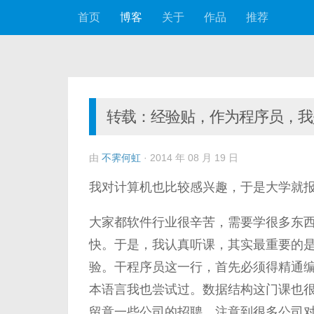
首页
博客
关于
作品
推荐
跳至内容
转载：经验贴，作为程序员，我
由
不霁何虹
·
2014 年 08 月 19 日
我对计算机也比较感兴趣，于是大学就
大家都软件行业很辛苦，需要学很多东
快。于是，我认真听课，其实最重要的
验。干程序员这一行，首先必须得精通编程语
本语言我也尝试过。数据结构这门课也很
留意一些公司的招聘，注意到很多公司对li