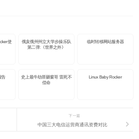
cker使
俄亥俄州州立大学步操乐队
临时转移网站服务器
第二弹:《世界之外》
报告
史上最牛劫匪砸窗哥 雷死不
Linux Baby Rocker
偿命
下一篇
中国三大电信运营商通讯资费对比