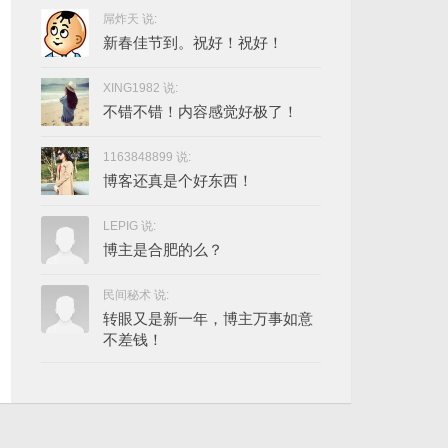
屌炸天 说:
新春佳节到。祝好！祝好！
XING1982 说:
不错不错！内容感觉好极了！
1163848899 说:
博客还真是个好东西！
LEPIG 说:
博主是合肥的么？
民间秘术 说:
转眼又是新一年，博主万事如意
不差钱！