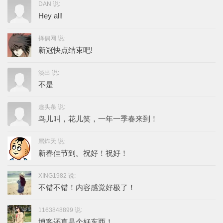
DAN 说:
Hey all!
择偶网 说:
新冠快点结束吧!
淡出 说:
不是
趣头条 说:
鸟儿叫，花儿笑，一年一季春来到！
屌炸天 说:
新春佳节到。祝好！祝好！
XING1982 说:
不错不错！内容感觉好极了！
1163848899 说:
博客还真是个好东西！