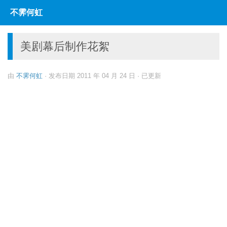
不霁何虹
跳至内容
美剧幕后制作花絮
由
不霁何虹
· 发布日期
2011 年 04 月 24 日
· 已更新