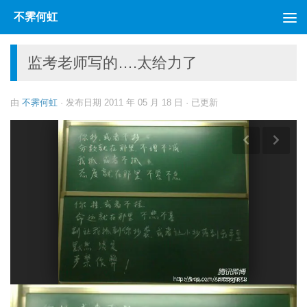
不霁何虹
跳至内容
监考老师写的….太给力了
由
不霁何虹
· 发布日期
2011 年 05 月 18 日
· 已更新