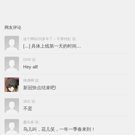
网友评论
这个网站20多年了 – 不霁何虹 说:
[…] 具体上线第一天的时间…
DAN 说:
Hey all!
择偶网 说:
新冠快点结束吧!
淡出 说:
不是
趣头条 说:
鸟儿叫，花儿笑，一年一季春来到！