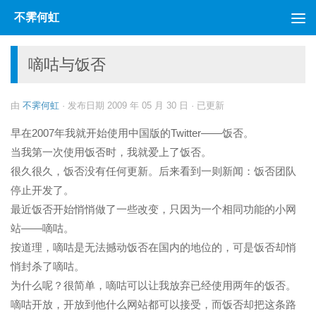
不霁何虹
跳至内容
嘀咕与饭否
由
不霁何虹
· 发布日期
2009 年 05 月 30 日
· 已更新
早在2007年我就开始使用中国版的Twitter——饭否。
当我第一次使用饭否时，我就爱上了饭否。
很久很久，饭否没有任何更新。后来看到一则新闻：饭否团队
停止开发了。
最近饭否开始悄悄做了一些改变，只因为一个相同功能的小网
站——嘀咕。
按道理，嘀咕是无法撼动饭否在国内的地位的，可是饭否却悄
悄封杀了嘀咕。
为什么呢？很简单，嘀咕可以让我放弃已经使用两年的饭否。
嘀咕开放，开放到他什么网站都可以接受，而饭否却把这条路