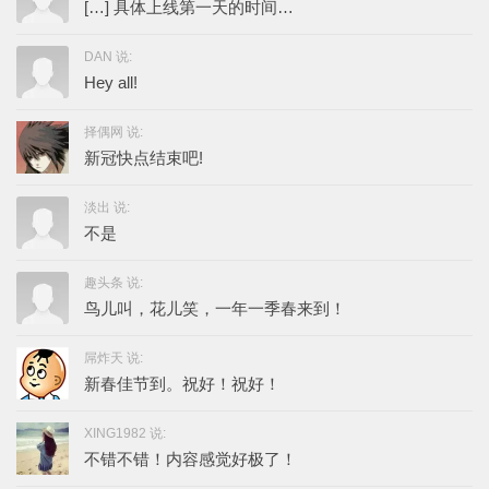
[…] 具体上线第一天的时间…
DAN 说:
Hey all!
择偶网 说:
新冠快点结束吧!
淡出 说:
不是
趣头条 说:
鸟儿叫，花儿笑，一年一季春来到！
屌炸天 说:
新春佳节到。祝好！祝好！
XING1982 说:
不错不错！内容感觉好极了！