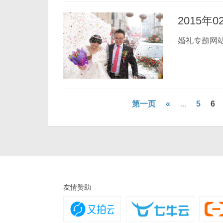
2015年
婚礼专题网站：ht
第一页
«
...
5
6
友情赞助