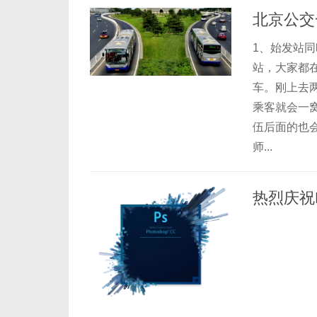
北京公交
1、始发站
站，大家都
车。刚上去
乘客就会一
伍后面的也
师...
热烈庆祝P