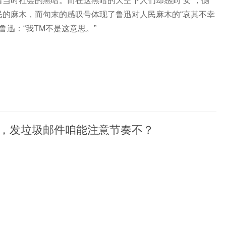
着当时社会的黑暗。而在这黑暗的天空下人们却感到“安”，侧
民的麻木，而句末的感叹号体现了鲁迅对人民麻木的“哀其不幸
 鲁迅：“我TM不是这意思。”
，发垃圾邮件咱能注意节奏不？