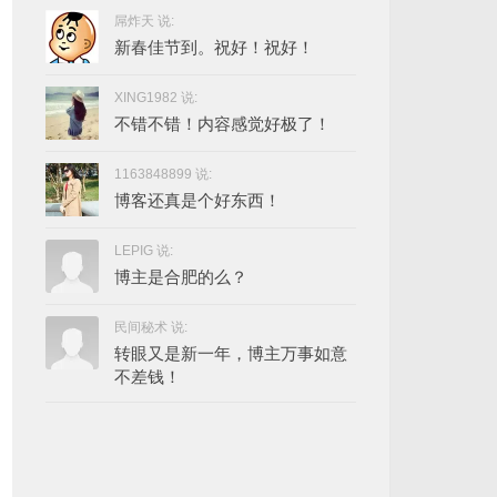
屌炸天 说:
新春佳节到。祝好！祝好！
XING1982 说:
不错不错！内容感觉好极了！
1163848899 说:
博客还真是个好东西！
LEPIG 说:
博主是合肥的么？
民间秘术 说:
转眼又是新一年，博主万事如意
不差钱！