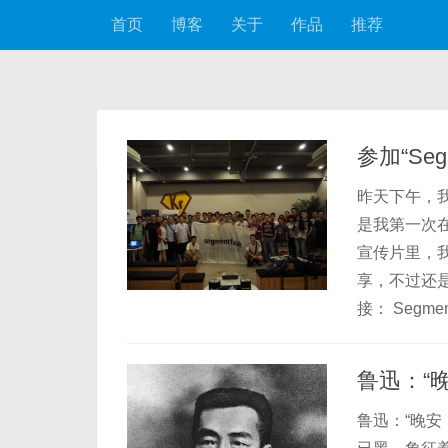
首页
博客
关于
作品
推荐
跳至内容
参加“Seg
昨天下午，我和
是我第一次
宣传片里，
享，不过还
接： SegmentF
鲁迅：“
鲁迅：“晚安