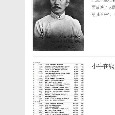
已黑，象征
面反映了人
怒其不争”。
小牛在线