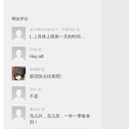
网友评论
这个网站20多年了 – 不霁何虹 说:
[…] 具体上线第一天的时间…
DAN 说:
Hey all!
择偶网 说:
新冠快点结束吧!
淡出 说:
不是
趣头条 说:
鸟儿叫，花儿笑，一年一季春来
到！