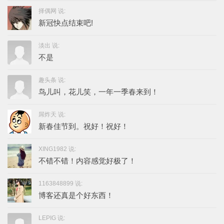
择偶网 说:
新冠快点结束吧!
淡出 说:
不是
趣头条 说:
鸟儿叫，花儿笑，一年一季春来到！
屌炸天 说:
新春佳节到。祝好！祝好！
XING1982 说:
不错不错！内容感觉好极了！
1163848899 说:
博客还真是个好东西！
LEPIG 说: